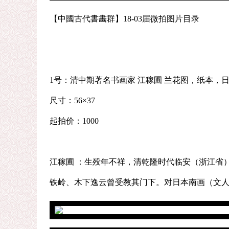
【中國古代書畵群】18-03届微拍图片目录
1号：清中期著名书画家 江稼圃 兰花图，纸本，
尺寸：56×37
起拍价：1000
江稼圃 ：生殁年不祥，清乾隆时代临安（浙江省
铁岭、木下逸云曾受教其门下。对日本南画（文