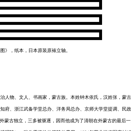
梅图》，纸本，日本原装原裱立轴。
期的政治人物、文人、书画家，蒙古族。本姓钟木依氏，汉姓张，
知府、浙江武备学堂总办、洋务局总办、京师大学堂提调、民政部
12月外蒙古独立，三多被驱逐，因而他成为了清朝在外蒙古的最