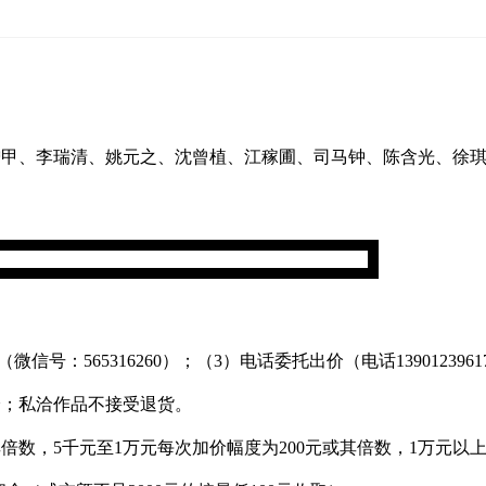
增甲、李瑞清、姚元之、沈曾植、江稼圃、司马钟、陈含光、徐
号：565316260）；（3）电话委托出价（电话1390123961
洽；私洽作品不接受退货。
或其倍数，5千元至1万元每次加价幅度为200元或其倍数，1万元以