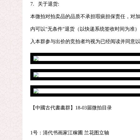
7. 关于退货:
本微拍对拍卖品的品质不承担瑕疵担保责任，对加
内可以"无条件"退货（以快递系统签收时间为准
入本群参与出价的竞拍者均视为已经阅读并同意
【中國古代書畵群】18-03届微拍目录
1号：清代书画家江稼圃 兰花图立轴