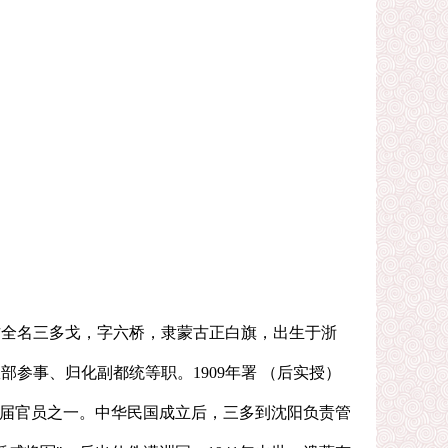
蒙古全名三多戈，字六桥，隶蒙古正白旗，出生于浙
参事、归化副都统等职。1909年署 （后实授）
后一届官员之一。中华民国成立后，三多到沈阳负责管