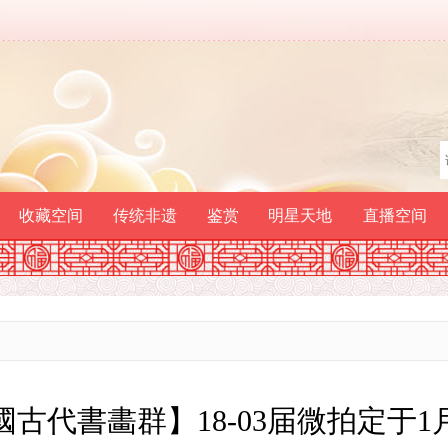
收藏空间
传统非遗
鉴赏
明星天地
直播空间
國古代書畵群】18-03届微拍定于1月